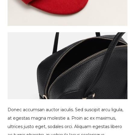
f
e
e
q
u
a
n
t
i
t
y
Donec accumsan auctor iaculis. Sed suscipit arcu ligula,
at egestas magna molestie a. Proin ac ex maximus,
ultrices justo eget, sodales orci. Aliquam egestas libero
ac turpis pharetra, in vehicula lacus scelerisque.