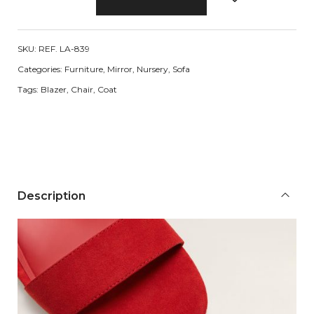
t
o
n
SKU:
REF. LA-839
e
Categories:
Furniture
,
Mirror
,
Nursery
,
Sofa
&
Tags:
Blazer
,
Chair
,
Coat
B
e
a
m
P
a
Description
r
s
o
n
C
o
f