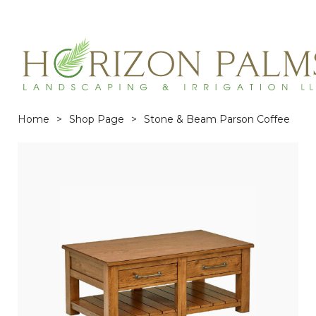
(863)215-3171
service@horizonpalmslandscaping.com
Home
>
Shop Page
>
Stone & Beam Parson Coffee