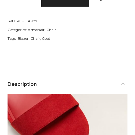
o
d
e
SKU:
REF. LA-1771
r
Categories:
Armchair
,
Chair
n
Tags:
Blazer
,
Chair
,
Coat
C
o
f
f
e
e
Description
T
a
b
l
e
q
u