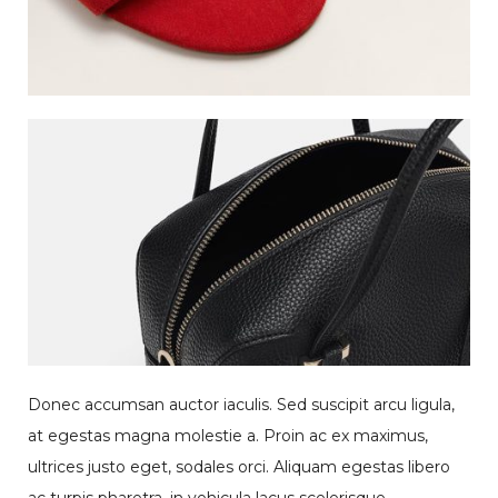
a
n
t
i
t
y
Donec accumsan auctor iaculis. Sed suscipit arcu ligula,
at egestas magna molestie a. Proin ac ex maximus,
ultrices justo eget, sodales orci. Aliquam egestas libero
ac turpis pharetra, in vehicula lacus scelerisque.