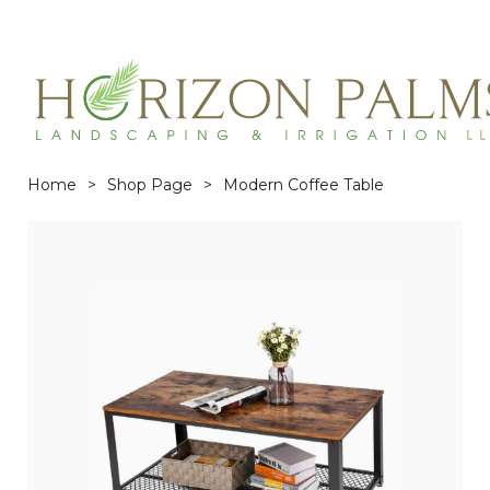
(863)215-3171
service@horizonpalmslandscaping.com
Home
>
Shop Page
>
Modern Coffee Table