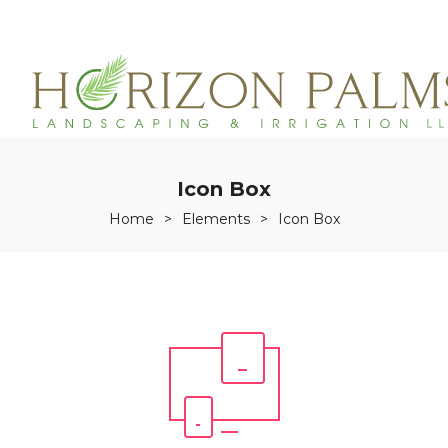
(863)215-3171
service@horizonpalmslandscaping.com
Icon Box
Home
>
Elements
>
Icon Box